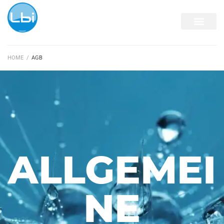
HOME
/
AGB
ALLGEMEI
NE